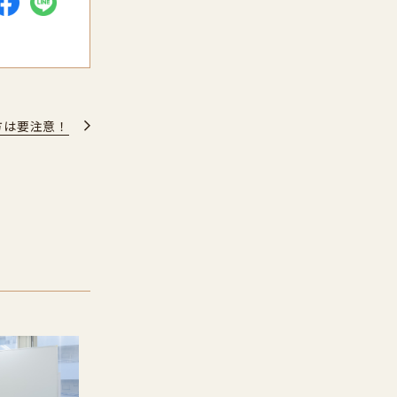
方は要注意！
大会議室
中