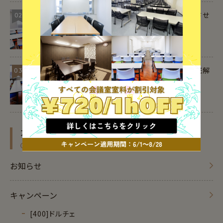
会議の冒頭挨拶の例文集｜司会進行を成功させ
02
るコツ
セミナー参加費の勘定科目と仕訳方法を徹底解
03
説
カテゴリー
CATEGORY
お知らせ
キャンペーン
[400]ドルチェ