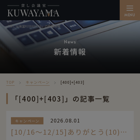
「貸し会議室KUWAYAMA」の新着情報
貸し会議室を探す
SEARCH
News
新着情報
備品・ケータリング
CATERING
ご利用方法
TOP
キャンペーン
[400]+[403]
HOW TO
アクセス
「[400]+[403]」の記事一覧
ACCESS
よくある質問
2026.08.01
キャンペーン
FAQ
[10/16～12/15]ありがとう(10)キャンペーン