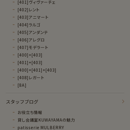
[401]ヴィヴァーチェ
[402]レント
[403]アニマート
[404]ラルゴ
[405]アンダンテ
[406]アレグロ
[407]モデラート
[400]+[403]
[401]+[403]
[400]+[401]+[403]
[408]レガート
[8A]
スタッフブログ
お役立ち情報
貸し会議室KUWAYAMAの魅力
patisserie MULBERRY