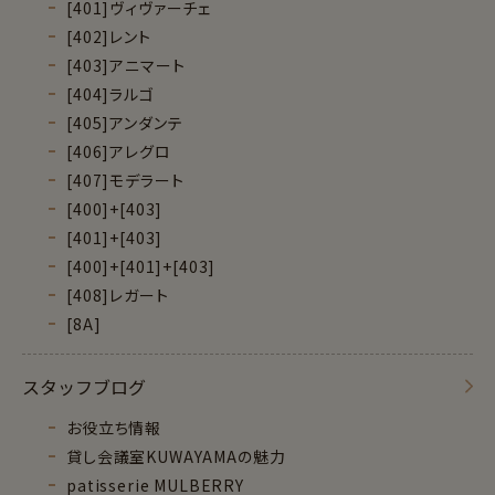
[401]ヴィヴァーチェ
[402]レント
[403]アニマート
[404]ラルゴ
[405]アンダンテ
[406]アレグロ
[407]モデラート
[400]+[403]
[401]+[403]
[400]+[401]+[403]
[408]レガート
[8A]
スタッフブログ
お役立ち情報
貸し会議室KUWAYAMAの魅力
patisserie MULBERRY