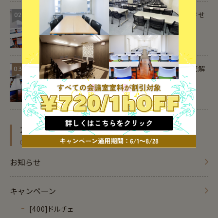
会議の冒頭挨拶の例文集｜司会進行を成功させ
02
るコツ
セミナー参加費の勘定科目と仕訳方法を徹底解
03
説
カテゴリー
CATEGORY
お知らせ
キャンペーン
[400]ドルチェ