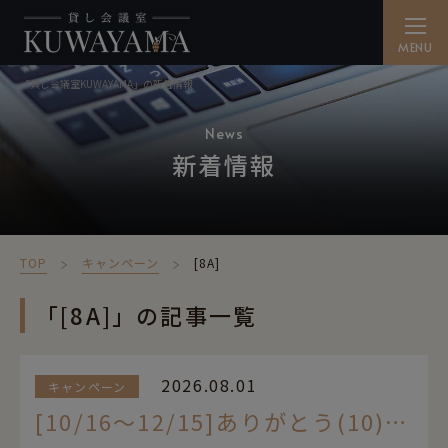
「貸し会議室KUWAYAMA」の新着情報
貸し会議室を探す
SEARCH
News
新着情報
備品・ケータリング
CATERING
ご利用方法
TOP
キャンペーン
[8A]
HOW TO
アクセス
「[8A]」の記事一覧
ACCESS
よくある質問
2026.08.01
キャンペーン
FAQ
[10/16～12/15]ありがとう(10)キャンペーン