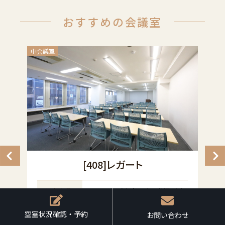
おすすめの会議室
中会議室
小
[408]レガート
名
収容人数
〜50名（座席48名+講師2名）
間
価格
8,800円/1時間
空室状況確認・予約
空室状況確認・予約
お問い合わせ
お問い合わせ