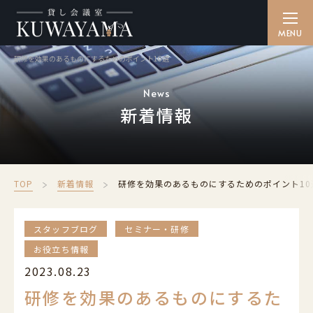
研修を効果のあるものにするためのポイント10選
貸し会議室を探す
SEARCH
News
新着情報
備品・ケータリング
CATERING
ご利用方法
TOP
新着情報
研修を効果のあるものにするためのポイント10
HOW TO
アクセス
スタッフブログ
セミナー・研修
ACCESS
お役立ち情報
よくある質問
2023.08.23
FAQ
研修を効果のあるものにするた