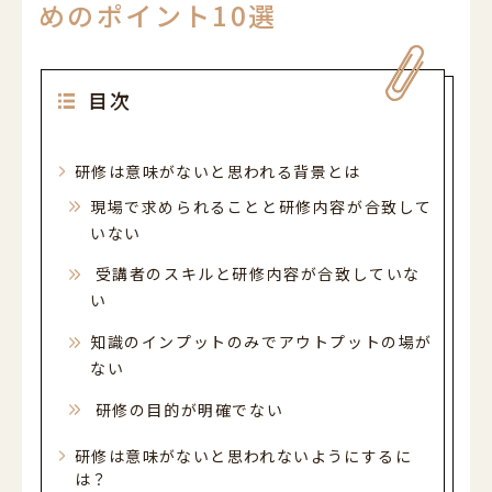
めのポイント10選
052-589-6850
平日・土曜 9:00～21:00 日祝休
営業時間
（最終受付 / 平日17:00 土曜13:30）
目次
平日9:00-17:00 土曜9:00-13:30 日祝休
電話受付時間
研修は意味がないと思われる背景とは
現場で求められることと研修内容が合致して
いない
受講者のスキルと研修内容が合致していな
い
知識のインプットのみでアウトプットの場が
ない
研修の目的が明確でない
研修は意味がないと思われないようにするに
は？