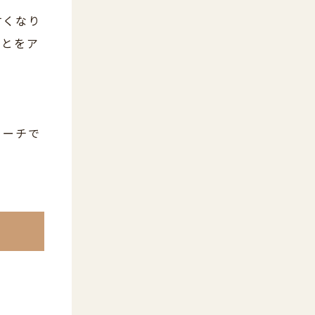
すくなり
ことをア
リーチで
。