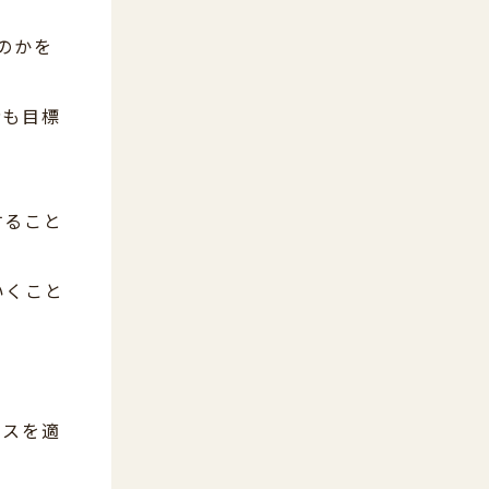
のかを
者も目標
すること
いくこと
ースを適