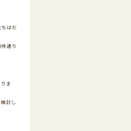
立ちはだ
期待通り
なりま
を検討し