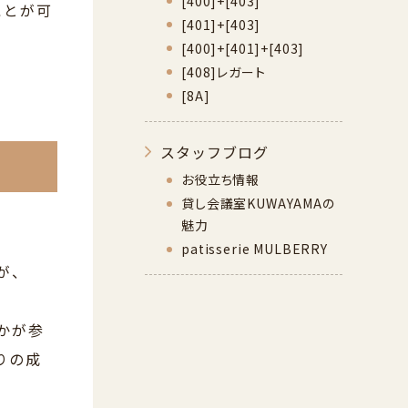
[400]+[403]
ことが可
[401]+[403]
[400]+[401]+[403]
[408]レガート
[8A]
スタッフブログ
お役立ち情報
貸し会議室KUWAYAMAの
魅力
patisserie MULBERRY
が、
かが参
りの成