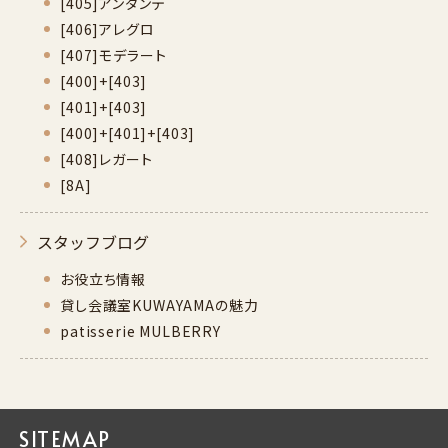
[405]アンダンテ
[406]アレグロ
[407]モデラート
[400]+[403]
[401]+[403]
[400]+[401]+[403]
[408]レガート
[8A]
スタッフブログ
お役立ち情報
貸し会議室KUWAYAMAの魅力
patisserie MULBERRY
SITEMAP