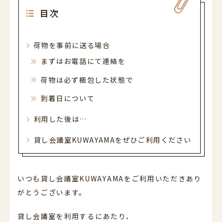
052-589-6850
目次
平日・土曜 9:00～21:00 日祝休
営業時間
（最終受付 / 平日17:00 土曜13:30）
平日9:00-17:00 土曜9:00-13:30 日祝休
荷物を事前に送る場合
電話受付時間
まずはお電話にて連絡を
荷物は必ず梱包した状態で
到着日について
利用した後は…
貸し会議室KUWAYAMAをぜひご利用ください
いつも貸し会議室KUWAYAMAをご利用いただきあり
がとうございます。
貸し会議室を利用するにあたり、