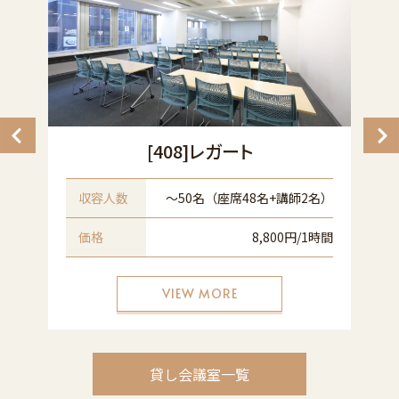
[408]レガート
名
収容人数
〜50名（座席48名+講師2名）
間
価格
8,800円/1時間
VIEW MORE
貸し会議室一覧