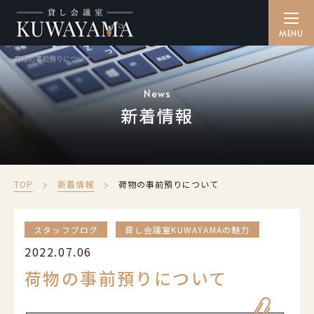
荷物の事前預りについて
貸し会議室を探す
SEARCH
News
新着情報
備品・ケータリング
CATERING
ご利用方法
TOP
新着情報
荷物の事前預りについて
HOW TO
アクセス
スタッフブログ
貸し会議室KUWAYAMAの魅力
ACCESS
2022.07.06
よくある質問
荷物の事前預りについて
FAQ