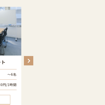
大会議室
中
ート
[8A]
〜6名
収容人数
〜150
名
50円/1時間
価格
15,950
円/1時間
VIEW MORE