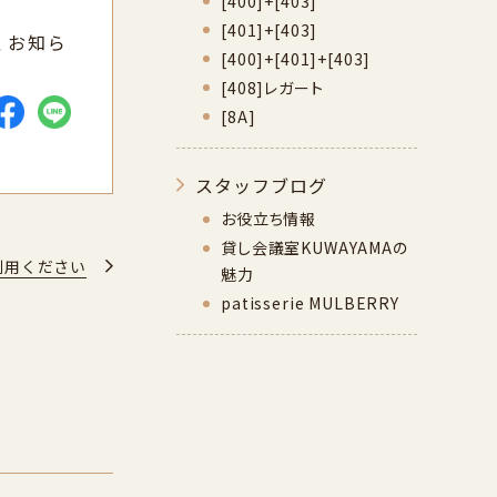
[400]+[403]
[401]+[403]
くお知ら
[400]+[401]+[403]
[408]レガート
[8A]
スタッフブログ
お役立ち情報
貸し会議室KUWAYAMAの
利用ください
魅力
patisserie MULBERRY