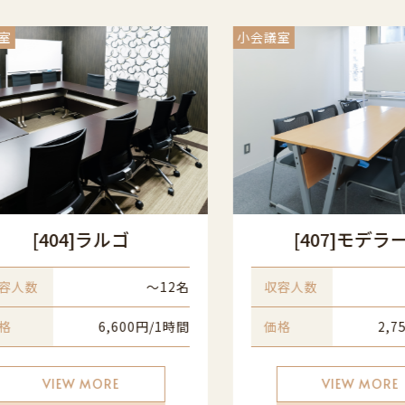
室
小会議室
[404]ラルゴ
[407]モデラ
容人数
〜12名
収容人数
格
6,600円/1時間
価格
2,7
VIEW MORE
VIEW MORE