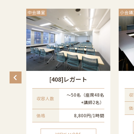
中会議室
小会議
[408]レガート
150
名
〜50名（座席48名
収
収容人数
+講師2名）
/1時間
価
価格
8,800円/1時間