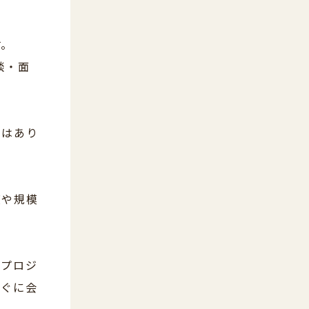
す。
談・面
ではあり
度や規模
、プロジ
すぐに会