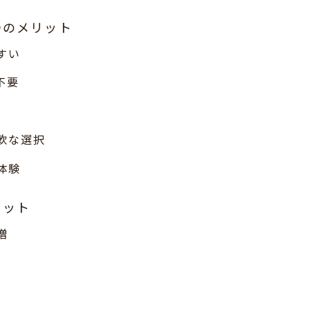
つのメリット
すい
不要
軟な選択
体験
リット
増