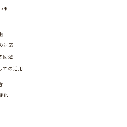
い事
由
の対応
の回避
しての活用
方
確化