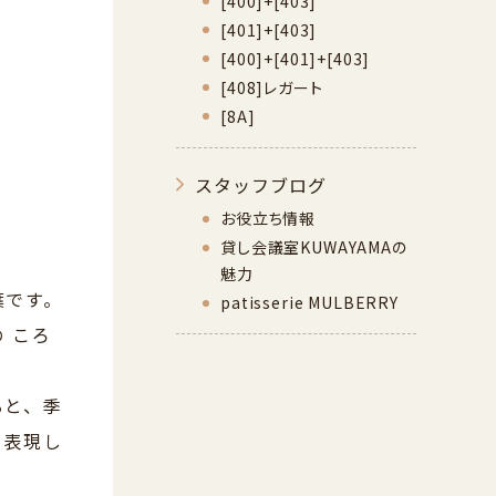
[400]+[403]
[401]+[403]
[400]+[401]+[403]
[408]レガート
[8A]
スタッフブログ
お役立ち情報
貸し会議室KUWAYAMAの
魅力
葉です。
patisserie MULBERRY
 ころ
ると、季
を表現し