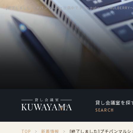
[終了しました]プチパンマルシェ出店中です♪～patisserie MULBERRY
貸し会議室を探
SEARCH
TOP
新着情報
[終了しました]プチパンマルシェ出店