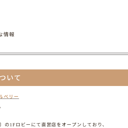
な情報
ついて
ルベリー
。
ル〕の
ロビーにて直営店をオープンしており、
1F