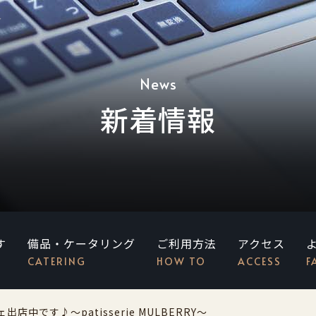
～
News
新着情報
す
備品・ケータリング
ご利用方法
アクセス
CATERING
HOW TO
ACCESS
F
中です♪～patisserie MULBERRY～