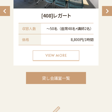
[408]レガート
名
収容人数
〜50名（座席48名+講師2名）
間
価格
8,800円/1時間
VIEW MORE
貸し会議室一覧