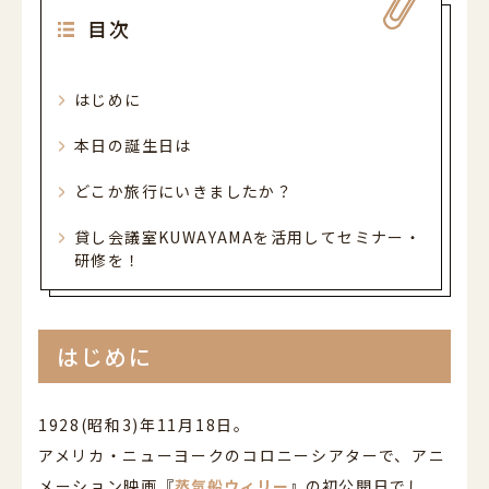
052-589-6850
目次
平日・土曜 9:00～21:00 日祝休
営業時間
（最終受付 / 平日17:00 土曜13:30）
平日9:00-17:00 土曜9:00-13:30 日祝休
はじめに
電話受付時間
本日の誕生日は
どこか旅行にいきましたか？
貸し会議室KUWAYAMAを活用してセミナー・
研修を！
はじめに
1928(昭和3)年11月18日。
アメリカ・ニューヨークのコロニーシアターで、アニ
メーション映画
『
蒸気船ウィリー
』の
初公開日でし