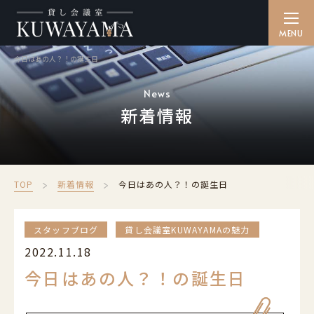
今日はあの人？！の誕生日
貸し会議室を探す
SEARCH
News
新着情報
備品・ケータリング
CATERING
ご利用方法
TOP
新着情報
今日はあの人？！の誕生日
HOW TO
アクセス
スタッフブログ
貸し会議室KUWAYAMAの魅力
ACCESS
2022.11.18
よくある質問
今日はあの人？！の誕生日
FAQ