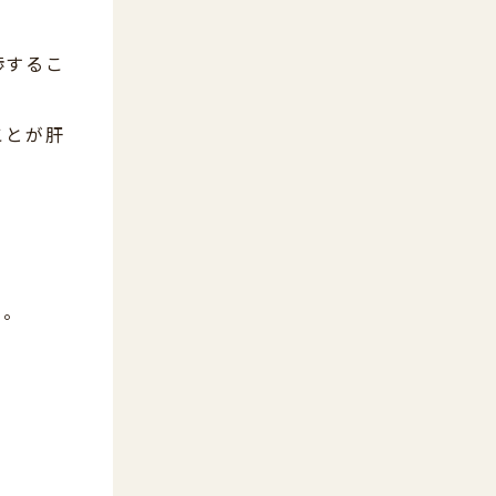
渉するこ
ことが肝
う。