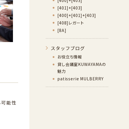
[400]+[403]
[401]+[403]
[400]+[401]+[403]
[408]レガート
[8A]
スタッフブログ
お役立ち情報
貸し会議室KUWAYAMAの
魅力
patisserie MULBERRY
る可能性