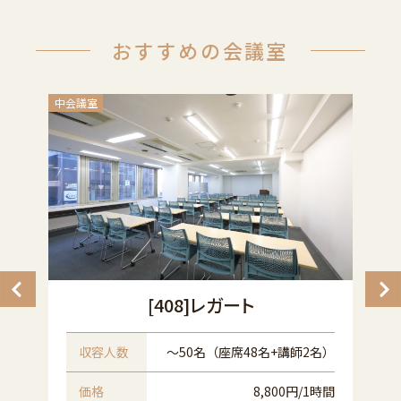
おすすめの会議室
中会議室
小
[408]レガート
名
収容人数
〜50名（座席48名+講師2名）
間
価格
8,800円/1時間