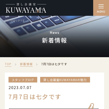
7月7日は七夕です
貸し会議室を探す
SEARCH
News
新着情報
備品・ケータリング
CATERING
ご利用方法
TOP
新着情報
7月7日は七夕です
HOW TO
アクセス
スタッフブログ
貸し会議室KUWAYAMAの魅力
ACCESS
2023.07.07
よくある質問
7月7日は七夕です
FAQ