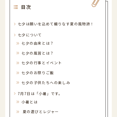
052-589-6850
目次
平日・土曜 9:00～21:00 日祝休
営業時間
（最終受付 / 平日17:00 土曜13:30）
平日9:00-17:00 土曜9:00-13:30 日祝休
七夕は願いを込めて織りなす夏の風物詩！
電話受付時間
七夕について
七夕の由来とは？
七夕の風習とは？
七夕の行事とイベント
七夕のお祭りご飯
七夕の子供たちへの楽しみ
7月7日は「小暑」です。
小暑とは
夏の遊びとレジャー