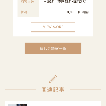
名
収容人数
〜50名（座席48名+講師2名）
間
価格
8,800円/1時間
VIEW MORE
貸し会議室一覧
関連記事