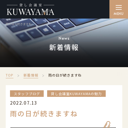
雨の日が続きますね
貸し会議室を探す
SEARCH
News
新着情報
備品・ケータリング
CATERING
ご利用方法
TOP
新着情報
雨の日が続きますね
HOW TO
アクセス
スタッフブログ
貸し会議室KUWAYAMAの魅力
ACCESS
2022.07.13
よくある質問
雨の日が続きますね
FAQ