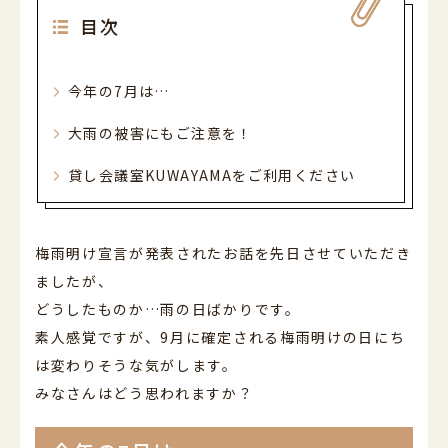
052-589-6850
目次
平日・土曜 9:00～21:00 日祝休
営業時間
（最終受付 / 平日17:00 土曜13:30）
平日9:00-17:00 土曜9:00-13:30 日祝休
今年の7月は…
電話受付時間
大雨の被害にもご注意を！
貸し会議室KUWAYAMAをご利用ください
梅雨明け宣言が発表されたお話を先日させていただき
ましたが、
どうしたものか…雨の日ばかりです。
素人感覚ですが、9月に確定される梅雨明けの日にち
は変わりそうな気がします。
みなさんはどう思われますか？