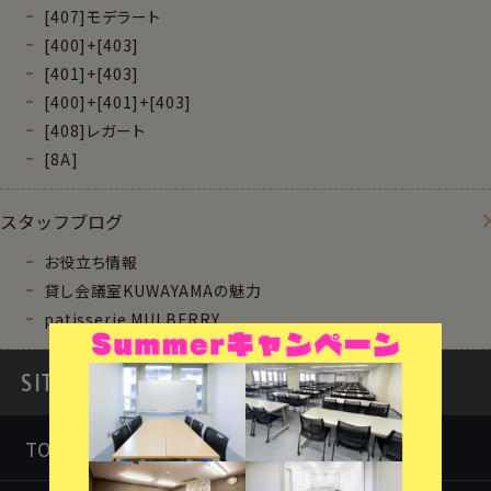
[407]モデラート
[400]+[403]
[401]+[403]
[400]+[401]+[403]
[408]レガート
[8A]
スタッフブログ
お役立ち情報
貸し会議室KUWAYAMAの魅力
patisserie MULBERRY
SITEMAP
TOP