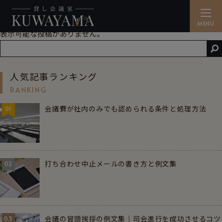
「」の記事一覧
NOT FOUND
表示可能な投稿がありません。
貸し会議室を探す
SEARCH
人気記事ランキング
備品・ケータリング
RANKING
CATERING
会議費が社内のみでも認められる条件と処理方法
01
ご利用方法
HOW TO
アクセス
打ち合わせ中止メールの書き方と例文集
02
ACCESS
よくある質問
FAQ
会議の冒頭挨拶の例文集｜司会進行を成功させるコツ
03